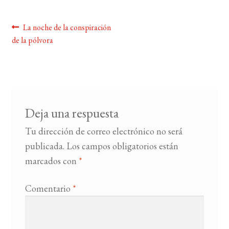
BUSCAR
Navegación
Anterior:
La noche de la conspiración
de la pólvora
de
LISTA DE LIBROS
entradas
Deja una respuesta
Tu dirección de correo electrónico no será
publicada.
Los campos obligatorios están
marcados con
*
Comentario
*