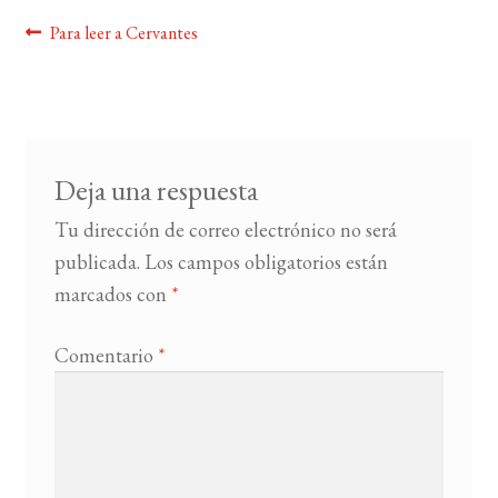
Navegación
Anterior:
Para leer a Cervantes
BUSCAR
de
LISTA DE LIBROS
entradas
Deja una respuesta
Tu dirección de correo electrónico no será
publicada.
Los campos obligatorios están
marcados con
*
Comentario
*