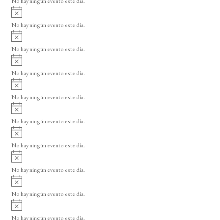
d
No hay ningún evento este día.
i
A
e
s
v
o
No hay ningún evento este día.
E
i
A
s
v
v
o
No hay ningún evento este día.
i
e
A
s
v
n
o
No hay ningún evento este día.
i
A
t
s
v
o
No hay ningún evento este día.
o
i
A
s
s
v
o
No hay ningún evento este día.
i
A
s
v
o
No hay ningún evento este día.
i
A
s
v
o
No hay ningún evento este día.
i
A
s
v
o
No hay ningún evento este día.
i
A
s
v
o
No hay ningún evento este día.