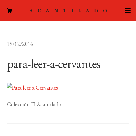
CATÁLOGO
19/12/2016
AUTORES
Expand
el
para-leer-a-cervantes
ACTUALIDAD
Expand
menú
el
hijo
PODCAST
menú
hijo
LA EDITORIAL
Expand
el
Colección El Acantilado
FOREIGN RIGHTS
menú
hijo
CONTACTO
MI CUENTA