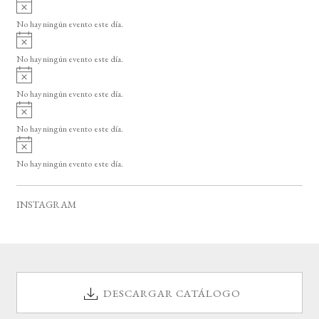
A
s
v
o
No hay ningún evento este día.
i
A
s
v
o
No hay ningún evento este día.
i
A
s
v
o
No hay ningún evento este día.
i
A
s
v
o
No hay ningún evento este día.
i
A
s
v
o
No hay ningún evento este día.
i
s
o
INSTAGRAM
DESCARGAR CATÁLOGO