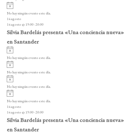
i
A
s
v
o
No hay ningún evento este día.
i
14 agosto
s
14 agosto @ 19:00
-
20:00
o
Silvia Bardelás presenta «Una conciencia nueva»
en Santander
A
v
No hay ningún evento este día.
i
A
s
v
o
No hay ningún evento este día.
i
A
s
v
o
No hay ningún evento este día.
i
A
s
v
o
No hay ningún evento este día.
i
14 agosto
s
14 agosto @ 19:00
-
20:00
o
Silvia Bardelás presenta «Una conciencia nueva»
en Santander