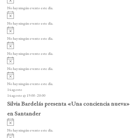
o
s
s
s
s
s
s
s
s
v
d
o
No hay ningún evento este día.
i
A
e
s
v
o
No hay ningún evento este día.
E
i
A
s
v
v
o
No hay ningún evento este día.
i
e
A
s
v
n
o
No hay ningún evento este día.
i
A
t
s
v
o
No hay ningún evento este día.
o
i
A
s
s
v
o
No hay ningún evento este día.
i
14 agosto
s
14 agosto @ 19:00
-
20:00
o
Silvia Bardelás presenta «Una conciencia nueva»
en Santander
A
v
No hay ningún evento este día.
i
A