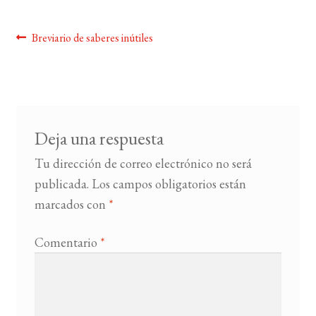
BUSCAR
Navegación
Anterior:
Breviario de saberes inútiles
de
LISTA DE LIBROS
entradas
Deja una respuesta
Tu dirección de correo electrónico no será
publicada.
Los campos obligatorios están
marcados con
*
Comentario
*