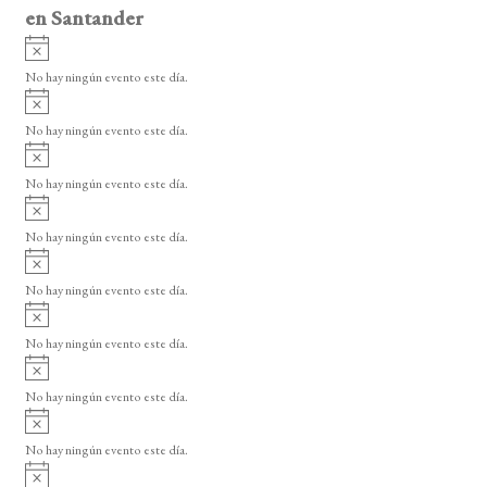
en Santander
A
v
No hay ningún evento este día.
i
A
s
v
o
No hay ningún evento este día.
i
A
s
v
o
No hay ningún evento este día.
i
A
s
v
o
No hay ningún evento este día.
i
A
s
v
o
No hay ningún evento este día.
i
A
s
v
o
No hay ningún evento este día.
i
A
s
v
o
No hay ningún evento este día.
i
A
s
v
o
No hay ningún evento este día.
i
A
s