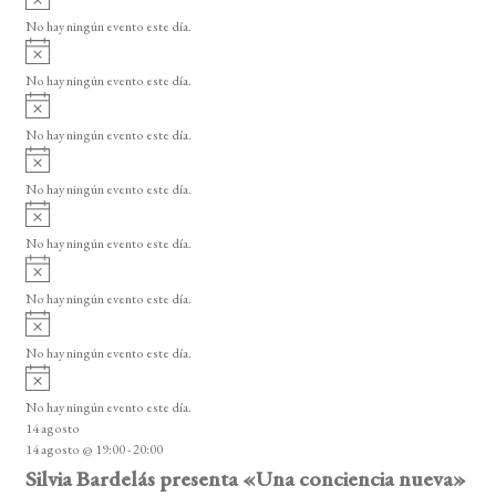
s
v
o
No hay ningún evento este día.
i
A
s
v
o
No hay ningún evento este día.
i
A
s
v
o
No hay ningún evento este día.
i
A
s
v
o
No hay ningún evento este día.
i
A
s
v
o
No hay ningún evento este día.
i
A
s
v
o
No hay ningún evento este día.
i
A
s
v
o
No hay ningún evento este día.
i
A
s
v
o
No hay ningún evento este día.
i
14 agosto
s
14 agosto @ 19:00
-
20:00
o
Silvia Bardelás presenta «Una conciencia nueva»