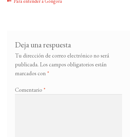
Navegación
Anterior:
Para entender a Góngora
de
BUSCAR
entradas
LISTA DE LIBROS
Deja una respuesta
Tu dirección de correo electrónico no será
publicada.
Los campos obligatorios están
marcados con
*
Comentario
*