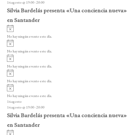
14 agosto @ 19:00
-
20:00
o
Silvia Bardelás presenta «Una conciencia nueva»
en Santander
A
v
No hay ningún evento este día.
i
A
s
v
o
No hay ningún evento este día.
i
A
s
v
o
No hay ningún evento este día.
i
A
s
v
o
No hay ningún evento este día.
i
A
s
v
o
No hay ningún evento este día.
i
14 agosto
s
14 agosto @ 19:00
-
20:00
o
Silvia Bardelás presenta «Una conciencia nueva»
en Santander
A