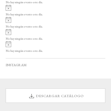
o
No hay ningún evento este día.
i
A
s
v
o
No hay ningún evento este día.
i
A
s
v
o
No hay ningún evento este día.
i
A
s
v
o
No hay ningún evento este día.
i
A
s
v
o
No hay ningún evento este día.
i
s
o
INSTAGRAM
DESCARGAR CATÁLOGO