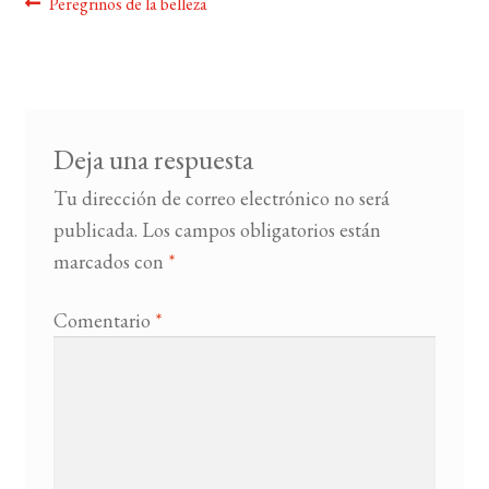
Navegación
Anterior:
Peregrinos de la belleza
de
BUSCAR
entradas
LISTA DE LIBROS
Deja una respuesta
Tu dirección de correo electrónico no será
publicada.
Los campos obligatorios están
marcados con
*
Comentario
*