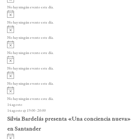
v
o
No hay ningún evento este día.
i
A
s
v
o
No hay ningún evento este día.
i
A
s
v
o
No hay ningún evento este día.
i
A
s
v
o
No hay ningún evento este día.
i
A
s
v
o
No hay ningún evento este día.
i
A
s
v
o
No hay ningún evento este día.
i
A
s
v
o
No hay ningún evento este día.
i
14 agosto
s
14 agosto @ 19:00
-
20:00
o
Silvia Bardelás presenta «Una conciencia nueva»
en Santander
A