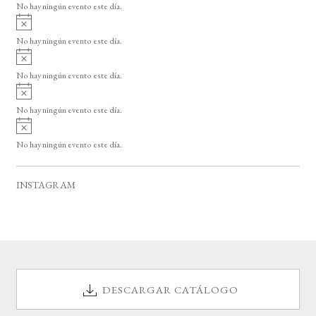
o
No hay ningún evento este día.
i
A
s
v
o
No hay ningún evento este día.
i
A
s
v
o
No hay ningún evento este día.
i
A
s
v
o
No hay ningún evento este día.
i
A
s
v
o
No hay ningún evento este día.
i
s
o
INSTAGRAM
DESCARGAR CATÁLOGO