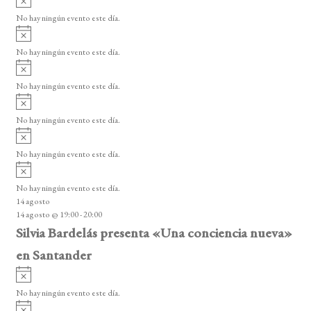
e
s
v
o
No hay ningún evento este día.
E
i
A
s
v
v
o
No hay ningún evento este día.
i
e
A
s
v
n
o
No hay ningún evento este día.
i
A
t
s
v
o
No hay ningún evento este día.
o
i
A
s
s
v
o
No hay ningún evento este día.
i
A
s
v
o
No hay ningún evento este día.
i
14 agosto
s
14 agosto @ 19:00
-
20:00
o
Silvia Bardelás presenta «Una conciencia nueva»
en Santander
A
v
No hay ningún evento este día.
i
A
s