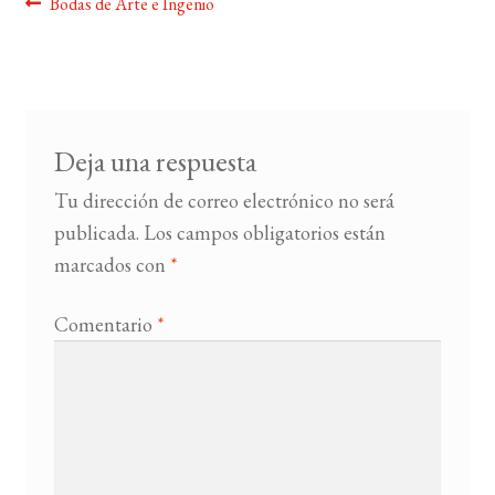
Navegación
Anterior:
Bodas de Arte e Ingenio
de
BUSCAR
entradas
LISTA DE LIBROS
Deja una respuesta
Tu dirección de correo electrónico no será
publicada.
Los campos obligatorios están
marcados con
*
Comentario
*