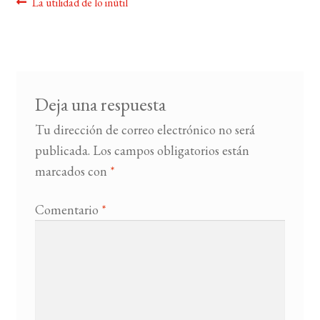
Navegación
Anterior:
La utilidad de lo inútil
de
BUSCAR
entradas
LISTA DE LIBROS
Deja una respuesta
Tu dirección de correo electrónico no será
publicada.
Los campos obligatorios están
marcados con
*
Comentario
*