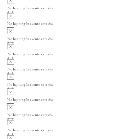
o
s
s
s
s
s
s
s
s
v
d
o
No hay ningún evento este día.
i
A
e
s
v
o
No hay ningún evento este día.
E
i
A
s
v
v
o
No hay ningún evento este día.
i
e
A
s
v
n
o
No hay ningún evento este día.
i
A
t
s
v
o
No hay ningún evento este día.
o
i
A
s
s
v
o
No hay ningún evento este día.
i
A
s
v
o
No hay ningún evento este día.
i
A
s
v
o
No hay ningún evento este día.
i
A
s
v
o
No hay ningún evento este día.
i
A
s