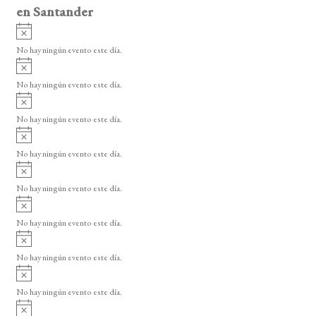
en Santander
A
v
No hay ningún evento este día.
i
A
s
v
o
No hay ningún evento este día.
i
A
s
v
o
No hay ningún evento este día.
i
A
s
v
o
No hay ningún evento este día.
i
A
s
v
o
No hay ningún evento este día.
i
A
s
v
o
No hay ningún evento este día.
i
A
s
v
o
No hay ningún evento este día.
i
A
s
v
o
No hay ningún evento este día.
i
A
s