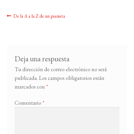
BUSCAR
Navegación
Anterior:
De la A a la Z de un pianista
de
LISTA DE LIBROS
entradas
Deja una respuesta
Tu dirección de correo electrónico no será
publicada.
Los campos obligatorios están
marcados con
*
Comentario
*