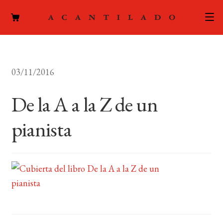
CATÁLOGO
03/11/2016
AUTORES
Expand
el
De la A a la Z de un
ACTUALIDAD
Expand
menú
el
hijo
pianista
PODCAST
menú
hijo
LA EDITORIAL
Expand
el
FOREIGN RIGHTS
menú
hijo
CONTACTO
MI CUENTA