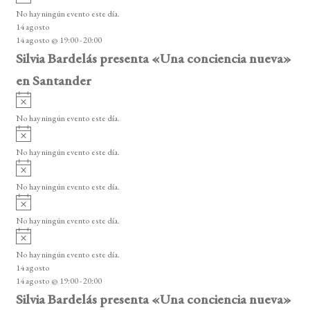
v
o
No hay ningún evento este día.
i
14 agosto
s
14 agosto @ 19:00
-
20:00
o
Silvia Bardelás presenta «Una conciencia nueva»
en Santander
A
v
No hay ningún evento este día.
i
A
s
v
o
No hay ningún evento este día.
i
A
s
v
o
No hay ningún evento este día.
i
A
s
v
o
No hay ningún evento este día.
i
A
s
v
o
No hay ningún evento este día.
i
14 agosto
s
14 agosto @ 19:00
-
20:00
o
Silvia Bardelás presenta «Una conciencia nueva»