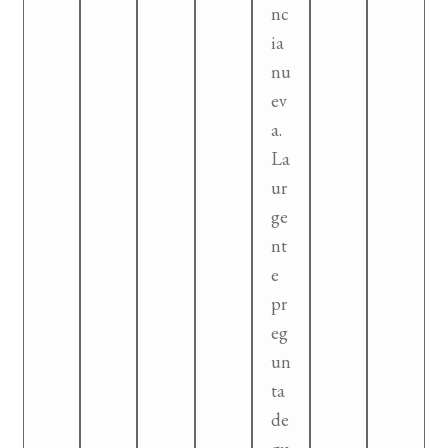
nc
ia
nu
ev
a.
La
ur
ge
nt
e
pr
eg
un
ta
de