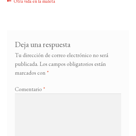
Navegación
Anterior:
Otra vida en la maleta
de
BUSCAR
entradas
LISTA DE LIBROS
Deja una respuesta
Tu dirección de correo electrónico no será
publicada.
Los campos obligatorios están
marcados con
*
Comentario
*