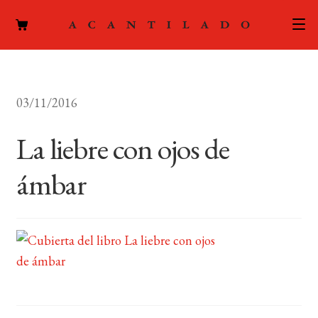
CATÁLOGO
03/11/2016
AUTORES
Expand
el
La liebre con ojos de
ACTUALIDAD
Expand
menú
el
hijo
ámbar
PODCAST
menú
hijo
LA EDITORIAL
Expand
el
FOREIGN RIGHTS
menú
hijo
CONTACTO
MI CUENTA