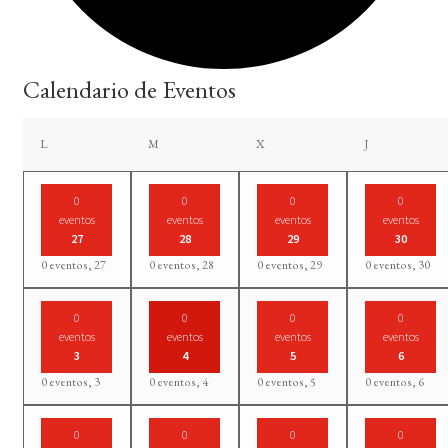
Calendario de Eventos
lunes
martes
miércoles
jueves
L
M
X
J
0
0
0
0
eventos
eventos
eventos
eventos
27
28
29
30
0 eventos,
27
0 eventos,
28
0 eventos,
29
0 eventos,
30
0
0
0
0
eventos
eventos
eventos
eventos
3
4
5
6
0 eventos,
3
0 eventos,
4
0 eventos,
5
0 eventos,
6
0
0
0
0