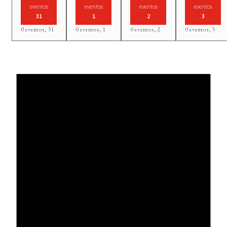
eventos
eventos
eventos
eventos
31
1
2
3
0 eventos,
31
0 eventos,
1
0 eventos,
2
0 eventos,
3