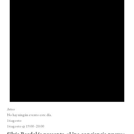
Aviso
No hay ningún evento este día.
14 agosto
14 agosto @ 19:00
-
20:00