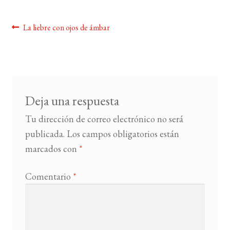
BUSCAR
Navegación
Anterior:
La liebre con ojos de ámbar
de
LISTA DE LIBROS
entradas
Deja una respuesta
Tu dirección de correo electrónico no será
publicada.
Los campos obligatorios están
marcados con
*
Comentario
*