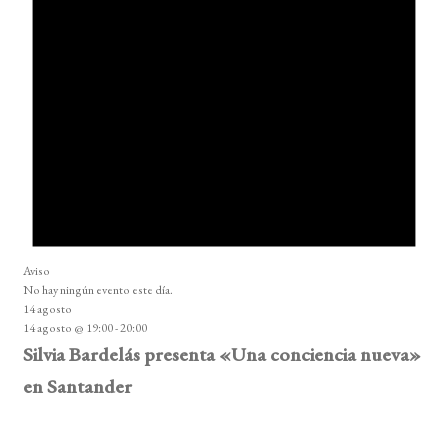
Aviso
No hay ningún evento este día.
14 agosto
14 agosto @ 19:00
-
20:00
Silvia Bardelás presenta «Una conciencia nueva»
en Santander