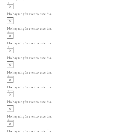
E
i
A
s
v
v
o
No hay ningún evento este día.
i
e
A
s
v
n
o
No hay ningún evento este día.
i
A
t
s
v
o
No hay ningún evento este día.
o
i
A
s
s
v
o
No hay ningún evento este día.
i
A
s
v
o
No hay ningún evento este día.
i
A
s
v
o
No hay ningún evento este día.
i
A
s
v
o
No hay ningún evento este día.
i
A
s
v
o
No hay ningún evento este día.
i
A
s
v
o
No hay ningún evento este día.
i