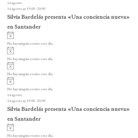
14 agosto
s
14 agosto @ 19:00
-
20:00
o
Silvia Bardelás presenta «Una conciencia nueva»
en Santander
A
v
No hay ningún evento este día.
i
A
s
v
o
No hay ningún evento este día.
i
A
s
v
o
No hay ningún evento este día.
i
A
s
v
o
No hay ningún evento este día.
i
14 agosto
s
14 agosto @ 19:00
-
20:00
o
Silvia Bardelás presenta «Una conciencia nueva»
en Santander
A
v
No hay ningún evento este día.
i