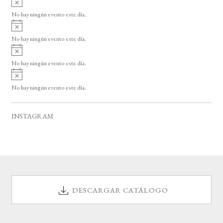
s
v
o
No hay ningún evento este día.
i
A
s
v
o
No hay ningún evento este día.
i
A
s
v
o
No hay ningún evento este día.
i
A
s
v
o
No hay ningún evento este día.
i
s
o
INSTAGRAM
DESCARGAR CATÁLOGO