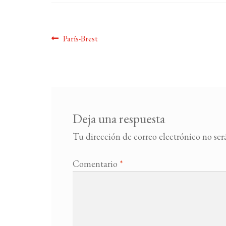
Navegación
Anterior:
París-Brest
de
entradas
Deja una respuesta
Tu dirección de correo electrónico no ser
Comentario
*