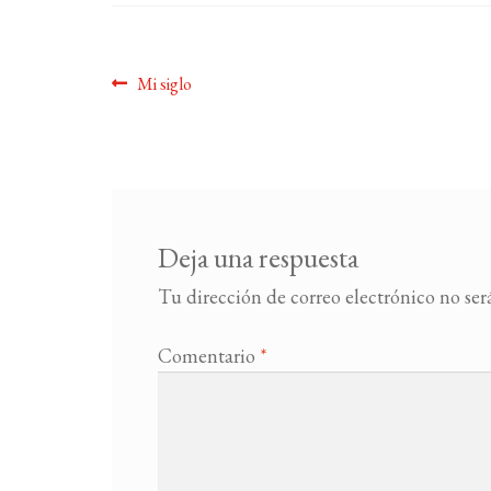
Navegación
Anterior:
Mi siglo
de
entradas
Deja una respuesta
Tu dirección de correo electrónico no ser
Comentario
*