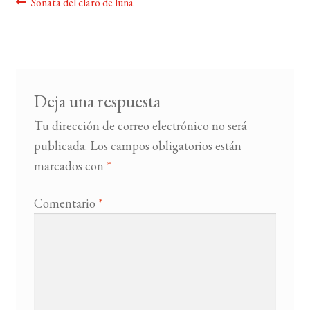
Navegación
Anterior:
Sonata del claro de luna
de
BUSCAR
entradas
LISTA DE LIBROS
Deja una respuesta
Tu dirección de correo electrónico no será
publicada.
Los campos obligatorios están
marcados con
*
Comentario
*