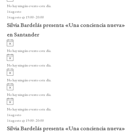
v
o
No hay ningún evento este día.
i
14 agosto
s
14 agosto @ 19:00
-
20:00
o
Silvia Bardelás presenta «Una conciencia nueva»
en Santander
A
v
No hay ningún evento este día.
i
A
s
v
o
No hay ningún evento este día.
i
A
s
v
o
No hay ningún evento este día.
i
A
s
v
o
No hay ningún evento este día.
i
A
s
v
o
No hay ningún evento este día.
i
14 agosto
s
14 agosto @ 19:00
-
20:00
o
Silvia Bardelás presenta «Una conciencia nueva»