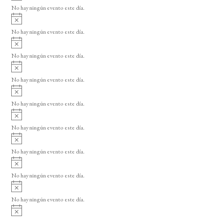
v
o
No hay ningún evento este día.
i
A
s
v
o
No hay ningún evento este día.
i
A
s
v
o
No hay ningún evento este día.
i
A
s
v
o
No hay ningún evento este día.
i
A
s
v
o
No hay ningún evento este día.
i
A
s
v
o
No hay ningún evento este día.
i
A
s
v
o
No hay ningún evento este día.
i
A
s
v
o
No hay ningún evento este día.
i
A
s
v
o
No hay ningún evento este día.
i
A
s
v