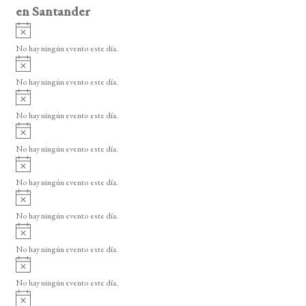
en Santander
A
v
No hay ningún evento este día.
i
A
s
v
o
No hay ningún evento este día.
i
A
s
v
o
No hay ningún evento este día.
i
A
s
v
o
No hay ningún evento este día.
i
A
s
v
o
No hay ningún evento este día.
i
A
s
v
o
No hay ningún evento este día.
i
A
s
v
o
No hay ningún evento este día.
i
A
s
v
o
No hay ningún evento este día.
i
A
s