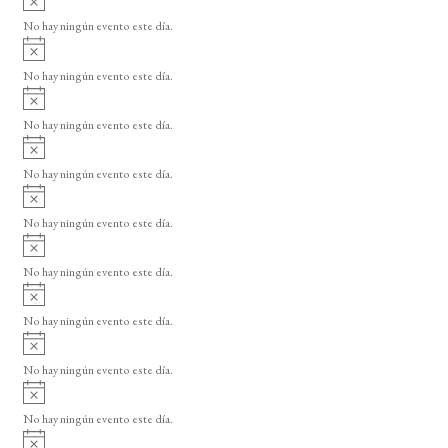
o
s
s
s
s
s
s
s
s
v
d
o
No hay ningún evento este día.
i
A
e
s
v
o
No hay ningún evento este día.
E
i
A
s
v
v
o
No hay ningún evento este día.
i
e
A
s
v
n
o
No hay ningún evento este día.
i
A
t
s
v
o
No hay ningún evento este día.
o
i
A
s
s
v
o
No hay ningún evento este día.
i
A
s
v
o
No hay ningún evento este día.
i
A
s
v
o
No hay ningún evento este día.
i
A
s
v
o
No hay ningún evento este día.
i
A
s