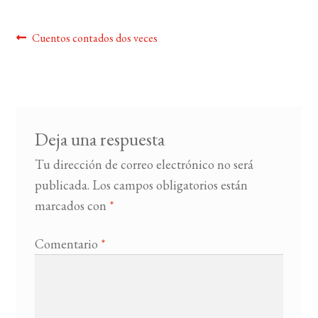
BUSCAR
Navegación
Anterior:
Cuentos contados dos veces
de
LISTA DE LIBROS
entradas
Deja una respuesta
Tu dirección de correo electrónico no será
publicada.
Los campos obligatorios están
marcados con
*
Comentario
*