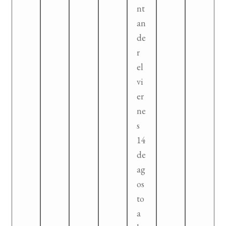
nt
an
de
r
el
vi
er
ne
s
14
de
ag
os
to
a