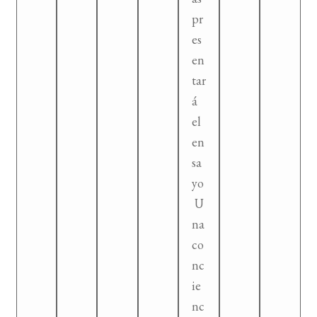
pr
es
en
tar
á
el
en
sa
yo
U
na
co
nc
ie
nc