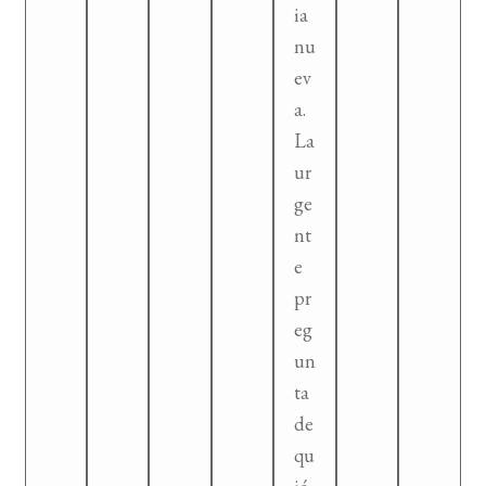
ia
nu
ev
a.
La
ur
ge
nt
e
pr
eg
un
ta
de
qu