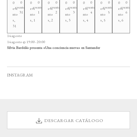
0
0
0
0
0
0
0
0
0
0
0
0
0
0
eventos
eventos
eventos
eventos
eventos
eventos
eventos
eve
eve
eve
eve
eve
eve
eve
31
1
2
3
4
5
6
nto
nto
nto
nto
nto
nto
nto
s,
s,
1
s,
2
s,
3
s,
4
s,
5
s,
6
31
14 agosto
14 agosto @ 19:00
-
20:00
Silvia Bardelás presenta «Una conciencia nueva» en Santander
INSTAGRAM
DESCARGAR CATÁLOGO