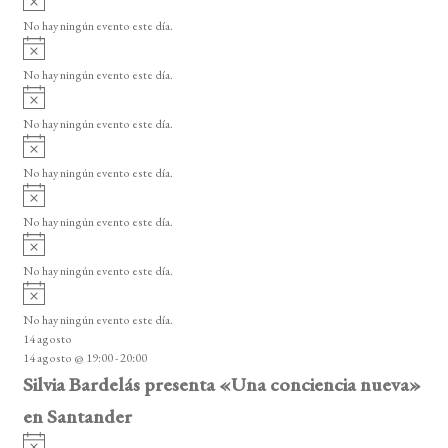
e
s
v
o
No hay ningún evento este día.
E
i
A
s
v
v
o
No hay ningún evento este día.
i
e
A
s
v
n
o
No hay ningún evento este día.
i
A
t
s
v
o
No hay ningún evento este día.
o
i
A
s
s
v
o
No hay ningún evento este día.
i
A
s
v
o
No hay ningún evento este día.
i
A
s
v
o
No hay ningún evento este día.
i
14 agosto
s
14 agosto @ 19:00
-
20:00
o
Silvia Bardelás presenta «Una conciencia nueva»
en Santander
A