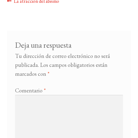
Navegación
Anterior:
La atracción del abismo
de
BUSCAR
entradas
LISTA DE LIBROS
Deja una respuesta
Tu dirección de correo electrónico no será
publicada.
Los campos obligatorios están
marcados con
*
Comentario
*