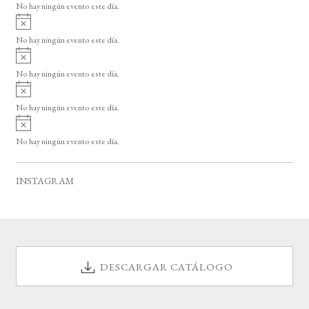
o
No hay ningún evento este día.
i
A
s
v
o
No hay ningún evento este día.
i
A
s
v
o
No hay ningún evento este día.
i
A
s
v
o
No hay ningún evento este día.
i
A
s
v
o
No hay ningún evento este día.
i
s
o
INSTAGRAM
DESCARGAR CATÁLOGO