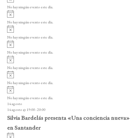
v
No hay ningún evento este día.
i
A
s
v
o
No hay ningún evento este día.
i
A
s
v
o
No hay ningún evento este día.
i
A
s
v
o
No hay ningún evento este día.
i
A
s
v
o
No hay ningún evento este día.
i
A
s
v
o
No hay ningún evento este día.
i
A
s
v
o
No hay ningún evento este día.
i
14 agosto
s
14 agosto @ 19:00
-
20:00
o
Silvia Bardelás presenta «Una conciencia nueva»
en Santander
A