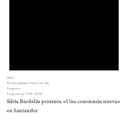
Aviso
No hay ningún evento este día.
14 agosto
14 agosto @ 19:00
-
20:00
Silvia Bardelás presenta «Una conciencia nueva»
en Santander