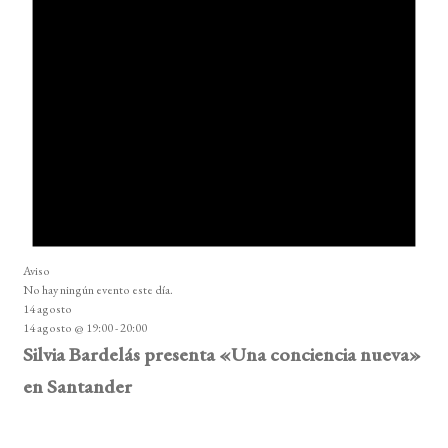
Aviso
No hay ningún evento este día.
14 agosto
14 agosto @ 19:00
-
20:00
Silvia Bardelás presenta «Una conciencia nueva»
en Santander