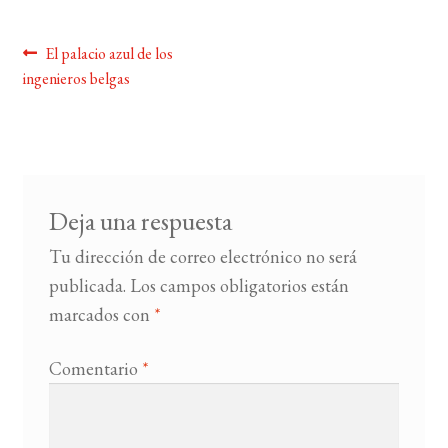
BUSCAR
Navegación
Anterior:
El palacio azul de los
ingenieros belgas
de
LISTA DE LIBROS
entradas
Deja una respuesta
Tu dirección de correo electrónico no será
publicada.
Los campos obligatorios están
marcados con
*
Comentario
*