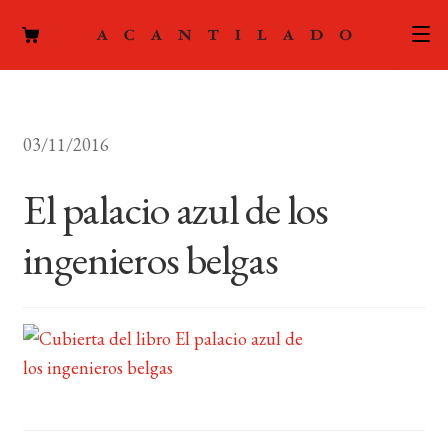
CATÁLOGO
03/11/2016
AUTORES
Expand
el
El palacio azul de los
ACTUALIDAD
Expand
menú
el
hijo
ingenieros belgas
PODCAST
menú
hijo
LA EDITORIAL
Expand
el
FOREIGN RIGHTS
menú
hijo
CONTACTO
MI CUENTA