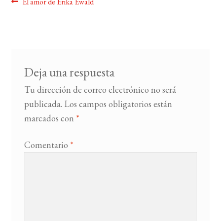
Navegación
Anterior:
El amor de Erika Ewald
de
BUSCAR
entradas
LISTA DE LIBROS
Deja una respuesta
Tu dirección de correo electrónico no será
publicada.
Los campos obligatorios están
marcados con
*
Comentario
*