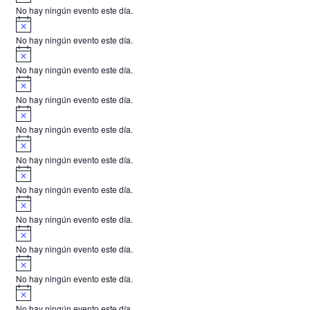
v
o
No hay ningún evento este día.
i
A
s
v
o
No hay ningún evento este día.
i
A
s
v
o
No hay ningún evento este día.
i
A
s
v
o
No hay ningún evento este día.
i
A
s
v
o
No hay ningún evento este día.
i
A
s
v
o
No hay ningún evento este día.
i
A
s
v
o
No hay ningún evento este día.
i
A
s
v
o
No hay ningún evento este día.
i
A
s
v
o
No hay ningún evento este día.
i
A
s
v
o
No hay ningún evento este día.
i
A
s
v
o
No hay ningún evento este día.