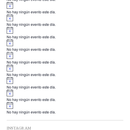
i
A
s
v
o
No hay ningún evento este día.
i
A
s
v
o
No hay ningún evento este día.
i
A
s
v
o
No hay ningún evento este día.
i
A
s
v
o
No hay ningún evento este día.
i
A
s
v
o
No hay ningún evento este día.
i
A
s
v
o
No hay ningún evento este día.
i
A
s
v
o
No hay ningún evento este día.
i
A
s
v
o
No hay ningún evento este día.
i
A
s
v
o
No hay ningún evento este día.
i
s
o
INSTAGRAM