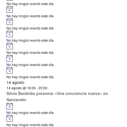
s
s
s
s
s
s
s
e
o
No hay ningún evento este día.
i
A
E
s
v
o
No hay ningún evento este día.
v
i
A
s
v
e
o
No hay ningún evento este día.
i
A
n
s
v
o
No hay ningún evento este día.
i
t
A
s
v
o
o
No hay ningún evento este día.
i
A
s
s
v
o
No hay ningún evento este día.
i
A
s
v
o
No hay ningún evento este día.
i
14 agosto
s
o
14 agosto @ 19:00
-
20:00
Silvia Bardelás presenta «Una conciencia nueva» en
Santander
A
v
No hay ningún evento este día.
i
A
s
v
o
No hay ningún evento este día.
i