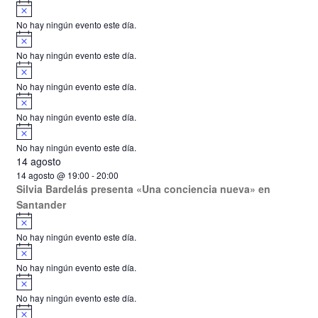
A
s
v
o
No hay ningún evento este día.
i
A
s
v
o
No hay ningún evento este día.
i
A
s
v
o
No hay ningún evento este día.
i
A
s
v
o
No hay ningún evento este día.
i
A
s
v
o
No hay ningún evento este día.
i
14 agosto
s
o
14 agosto @ 19:00
-
20:00
Silvia Bardelás presenta «Una conciencia nueva» en
Santander
A
v
No hay ningún evento este día.
i
A
s
v
o
No hay ningún evento este día.
i
A
s
v
o
No hay ningún evento este día.
i
A
s