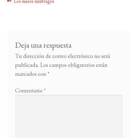
Navegación
Anterior:
Los mares náufragos
de
BUSCAR
entradas
LISTA DE LIBROS
Deja una respuesta
Tu dirección de correo electrónico no será
publicada.
Los campos obligatorios están
marcados con
*
Comentario
*