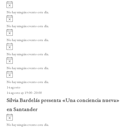
A
v
No hay ningún evento este día.
i
A
s
v
o
No hay ningún evento este día.
i
A
s
v
o
No hay ningún evento este día.
i
A
s
v
o
No hay ningún evento este día.
i
A
s
v
o
No hay ningún evento este día.
i
A
s
v
o
No hay ningún evento este día.
i
14 agosto
s
14 agosto @ 19:00
-
20:00
o
Silvia Bardelás presenta «Una conciencia nueva»
en Santander
A
v
No hay ningún evento este día.
i