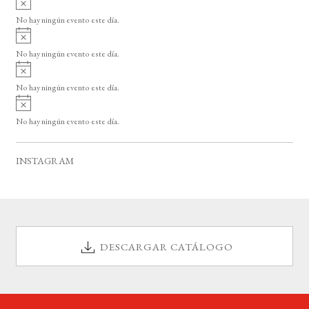
s
v
o
No hay ningún evento este día.
i
A
s
v
o
No hay ningún evento este día.
i
A
s
v
o
No hay ningún evento este día.
i
A
s
v
o
No hay ningún evento este día.
i
s
o
INSTAGRAM
DESCARGAR CATÁLOGO