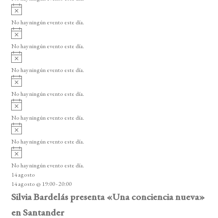
E
i
A
s
v
v
o
No hay ningún evento este día.
i
e
A
s
v
n
o
No hay ningún evento este día.
i
A
t
s
v
o
No hay ningún evento este día.
o
i
A
s
s
v
o
No hay ningún evento este día.
i
A
s
v
o
No hay ningún evento este día.
i
A
s
v
o
No hay ningún evento este día.
i
A
s
v
o
No hay ningún evento este día.
i
14 agosto
s
14 agosto @ 19:00
-
20:00
o
Silvia Bardelás presenta «Una conciencia nueva»
en Santander