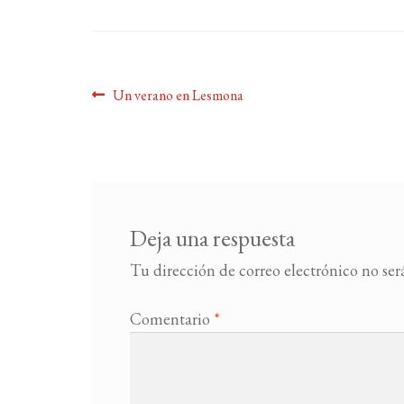
Navegación
Anterior:
Un verano en Lesmona
de
entradas
Deja una respuesta
Tu dirección de correo electrónico no ser
Comentario
*