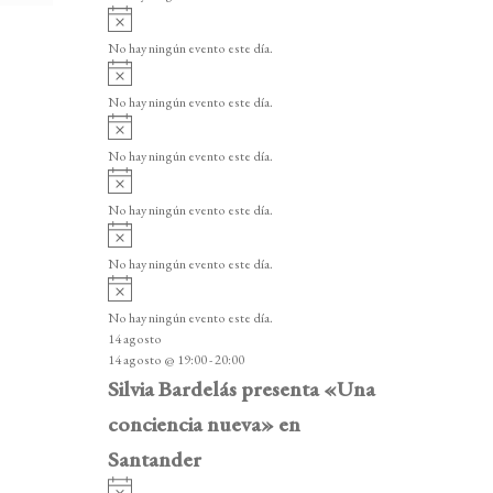
i
A
s
v
o
No hay ningún evento este día.
i
A
s
v
o
No hay ningún evento este día.
i
A
s
v
o
No hay ningún evento este día.
i
A
s
v
o
No hay ningún evento este día.
i
A
s
v
o
No hay ningún evento este día.
i
A
s
v
o
No hay ningún evento este día.
i
14 agosto
s
14 agosto @ 19:00
-
20:00
o
Silvia Bardelás presenta «Una
conciencia nueva» en
Santander
A