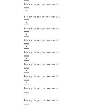
v
o
No hay ningún evento este día.
i
A
s
v
o
No hay ningún evento este día.
i
A
s
v
o
No hay ningún evento este día.
i
A
s
v
o
No hay ningún evento este día.
i
A
s
v
o
No hay ningún evento este día.
i
A
s
v
o
No hay ningún evento este día.
i
A
s
v
o
No hay ningún evento este día.
i
A
s
v
o
No hay ningún evento este día.
i
A
s
v
o
No hay ningún evento este día.
i
A
s