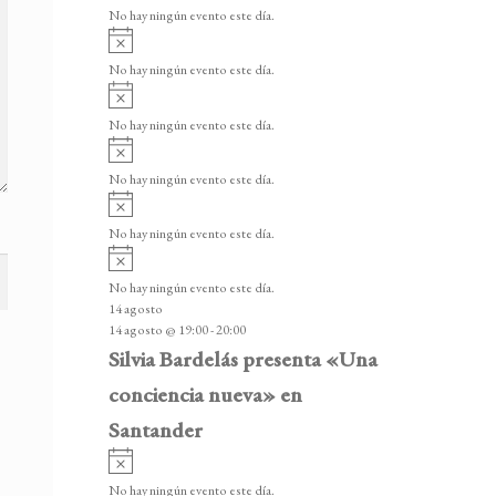
v
v
o
No hay ningún evento este día.
i
e
A
s
v
n
o
No hay ningún evento este día.
i
A
t
s
v
o
No hay ningún evento este día.
o
i
A
s
s
v
o
No hay ningún evento este día.
i
A
s
v
o
No hay ningún evento este día.
i
A
s
v
o
No hay ningún evento este día.
i
14 agosto
s
14 agosto @ 19:00
-
20:00
o
Silvia Bardelás presenta «Una
conciencia nueva» en
Santander
A
v
No hay ningún evento este día.