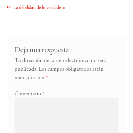
Navegación
Anterior:
La debilidad de lo verdadero
BUSCAR
de
entradas
LISTA DE LIBROS
Deja una respuesta
Tu dirección de correo electrónico no será
publicada.
Los campos obligatorios están
marcados con
*
Comentario
*