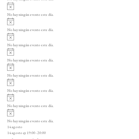
d
i
A
e
s
v
o
No hay ningún evento este día.
E
i
A
s
v
v
o
No hay ningún evento este día.
i
e
A
s
v
n
o
No hay ningún evento este día.
i
A
t
s
v
o
No hay ningún evento este día.
o
i
A
s
s
v
o
No hay ningún evento este día.
i
A
s
v
o
No hay ningún evento este día.
i
A
s
v
o
No hay ningún evento este día.
i
A
s
v
o
No hay ningún evento este día.
i
14 agosto
s
14 agosto @ 19:00
-
20:00
o