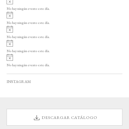
s
v
o
No hay ningún evento este día.
i
A
s
v
o
No hay ningún evento este día.
i
A
s
v
o
No hay ningún evento este día.
i
A
s
v
o
No hay ningún evento este día.
i
A
s
v
o
No hay ningún evento este día.
i
s
o
INSTAGRAM
DESCARGAR CATÁLOGO