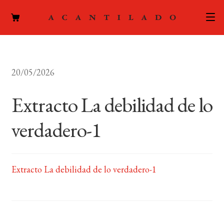
CATÁLOGO
20/05/2026
AUTORES
Expand
el
Extracto La debilidad de lo
ACTUALIDAD
Expand
menú
el
hijo
verdadero-1
PODCAST
menú
hijo
LA EDITORIAL
Expand
el
Extracto La debilidad de lo verdadero-1
FOREIGN RIGHTS
menú
hijo
CONTACTO
MI CUENTA