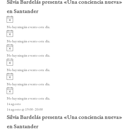
Silvia Bardelás presenta «Una conciencia nueva»
en Santander
A
v
No hay ningún evento este día.
i
A
s
v
o
No hay ningún evento este día.
i
A
s
v
o
No hay ningún evento este día.
i
A
s
v
o
No hay ningún evento este día.
i
A
s
v
o
No hay ningún evento este día.
i
A
s
v
o
No hay ningún evento este día.
i
14 agosto
s
14 agosto @ 19:00
-
20:00
o
Silvia Bardelás presenta «Una conciencia nueva»
en Santander