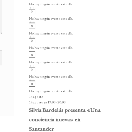
v
v
o
No hay ningún evento este día.
i
e
A
s
v
n
o
No hay ningún evento este día.
i
A
t
s
v
o
No hay ningún evento este día.
o
i
A
s
s
v
o
No hay ningún evento este día.
i
A
s
v
o
No hay ningún evento este día.
i
A
s
v
o
No hay ningún evento este día.
i
A
s
v
o
No hay ningún evento este día.
i
14 agosto
s
14 agosto @ 19:00
-
20:00
o
Silvia Bardelás presenta «Una
conciencia nueva» en
Santander