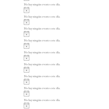
v
o
No hay ningún evento este día.
i
A
s
v
o
No hay ningún evento este día.
i
A
s
v
o
No hay ningún evento este día.
i
A
s
v
o
No hay ningún evento este día.
i
A
s
v
o
No hay ningún evento este día.
i
A
s
v
o
No hay ningún evento este día.
i
A
s
v
o
No hay ningún evento este día.
i
A
s
v
o
No hay ningún evento este día.
i
A
s
v
o
No hay ningún evento este día.
i
A
s