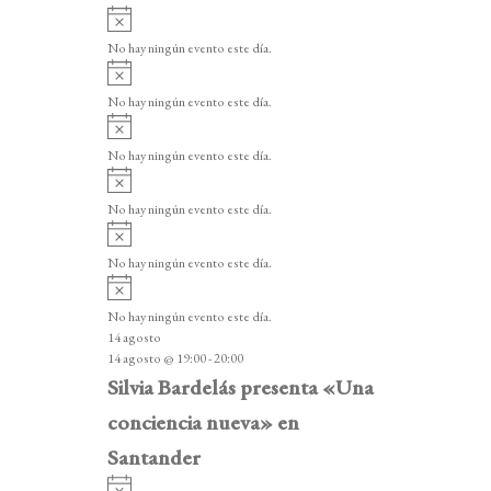
A
v
No hay ningún evento este día.
i
A
s
v
o
No hay ningún evento este día.
i
A
s
v
o
No hay ningún evento este día.
i
A
s
v
o
No hay ningún evento este día.
i
A
s
v
o
No hay ningún evento este día.
i
A
s
v
o
No hay ningún evento este día.
i
14 agosto
s
14 agosto @ 19:00
-
20:00
o
Silvia Bardelás presenta «Una
conciencia nueva» en
Santander
A