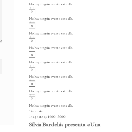
v
v
o
No hay ningún evento este día.
i
e
A
s
v
n
o
No hay ningún evento este día.
i
A
t
s
v
o
No hay ningún evento este día.
o
i
A
s
s
v
o
No hay ningún evento este día.
i
A
s
v
o
No hay ningún evento este día.
i
A
s
v
o
No hay ningún evento este día.
i
A
s
v
o
No hay ningún evento este día.
i
A
s
v
o
No hay ningún evento este día.
i
14 agosto
s
14 agosto @ 19:00
-
20:00
o
Silvia Bardelás presenta «Una