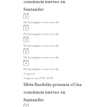
conciencia nueva» en
Santander
A
v
No hay ningún evento este día.
i
A
s
v
o
No hay ningún evento este día.
i
A
s
v
o
No hay ningún evento este día.
i
A
s
v
o
No hay ningún evento este día.
i
A
s
v
o
No hay ningún evento este día.
i
14 agosto
s
14 agosto @ 19:00
-
20:00
o
Silvia Bardelás presenta «Una
conciencia nueva» en
Santander
A