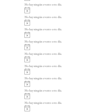
v
o
No hay ningún evento este día.
i
A
s
v
o
No hay ningún evento este día.
i
A
s
v
o
No hay ningún evento este día.
i
A
s
v
o
No hay ningún evento este día.
i
A
s
v
o
No hay ningún evento este día.
i
A
s
v
o
No hay ningún evento este día.
i
A
s
v
o
No hay ningún evento este día.
i
A
s
v
o
No hay ningún evento este día.
i
A
s
v
o
No hay ningún evento este día.
i
A
s