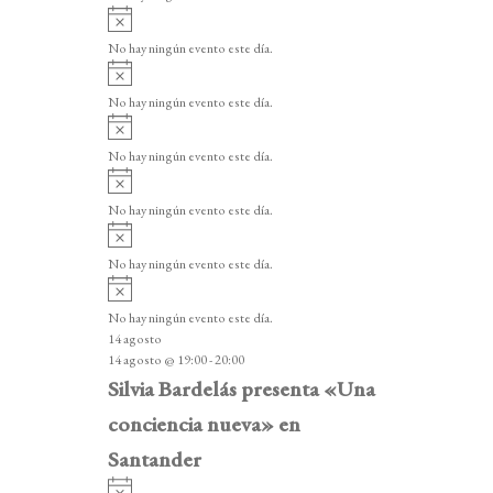
i
A
s
v
o
No hay ningún evento este día.
i
A
s
v
o
No hay ningún evento este día.
i
A
s
v
o
No hay ningún evento este día.
i
A
s
v
o
No hay ningún evento este día.
i
A
s
v
o
No hay ningún evento este día.
i
A
s
v
o
No hay ningún evento este día.
i
14 agosto
s
14 agosto @ 19:00
-
20:00
o
Silvia Bardelás presenta «Una
conciencia nueva» en
Santander
A