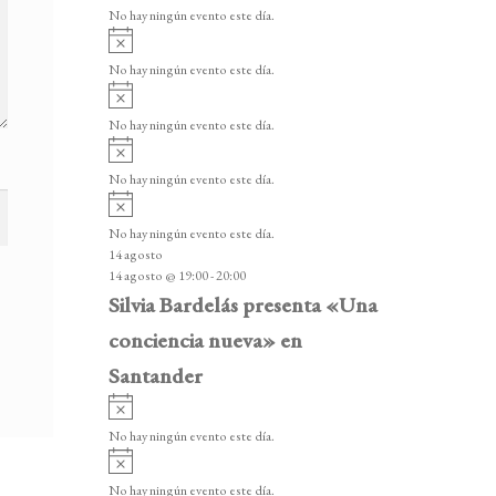
v
v
o
No hay ningún evento este día.
i
e
A
s
v
n
o
No hay ningún evento este día.
i
A
t
s
v
o
No hay ningún evento este día.
o
i
A
s
s
v
o
No hay ningún evento este día.
i
A
s
v
o
No hay ningún evento este día.
i
14 agosto
s
14 agosto @ 19:00
-
20:00
o
Silvia Bardelás presenta «Una
conciencia nueva» en
Santander
A
v
No hay ningún evento este día.
i
A
s
v
o
No hay ningún evento este día.