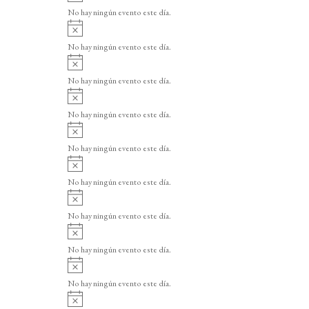
v
o
No hay ningún evento este día.
i
A
s
v
o
No hay ningún evento este día.
i
A
s
v
o
No hay ningún evento este día.
i
A
s
v
o
No hay ningún evento este día.
i
A
s
v
o
No hay ningún evento este día.
i
A
s
v
o
No hay ningún evento este día.
i
A
s
v
o
No hay ningún evento este día.
i
A
s
v
o
No hay ningún evento este día.
i
A
s
v
o
No hay ningún evento este día.
i
A
s