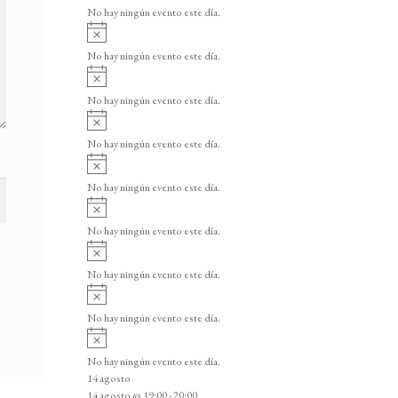
v
v
o
No hay ningún evento este día.
i
e
A
s
v
n
o
No hay ningún evento este día.
i
A
t
s
v
o
No hay ningún evento este día.
o
i
A
s
s
v
o
No hay ningún evento este día.
i
A
s
v
o
No hay ningún evento este día.
i
A
s
v
o
No hay ningún evento este día.
i
A
s
v
o
No hay ningún evento este día.
i
A
s
v
o
No hay ningún evento este día.
i
A
s
v
o
No hay ningún evento este día.
i
14 agosto
s
14 agosto @ 19:00
-
20:00