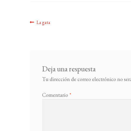
Navegación
Anterior:
La gata
de
entradas
Deja una respuesta
Tu dirección de correo electrónico no ser
Comentario
*