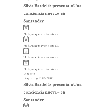
o
Silvia Bardelás presenta «Una
conciencia nueva» en
Santander
A
v
No hay ningún evento este día.
i
A
s
v
o
No hay ningún evento este día.
i
A
s
v
o
No hay ningún evento este día.
i
A
s
v
o
No hay ningún evento este día.
i
14 agosto
s
14 agosto @ 19:00
-
20:00
o
Silvia Bardelás presenta «Una
conciencia nueva» en
Santander
A