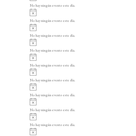
v
o
No hay ningún evento este día.
i
A
s
v
o
No hay ningún evento este día.
i
A
s
v
o
No hay ningún evento este día.
i
A
s
v
o
No hay ningún evento este día.
i
A
s
v
o
No hay ningún evento este día.
i
A
s
v
o
No hay ningún evento este día.
i
A
s
v
o
No hay ningún evento este día.
i
A
s
v
o
No hay ningún evento este día.
i
A
s
v
o
No hay ningún evento este día.
i
A
s