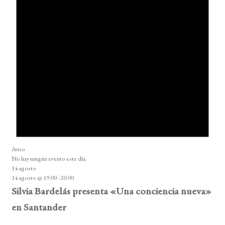
Aviso
No hay ningún evento este día.
14 agosto
14 agosto @ 19:00
-
20:00
Silvia Bardelás presenta «Una conciencia nueva»
en Santander