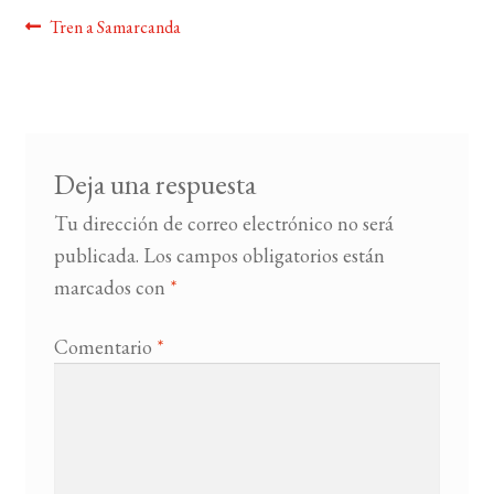
Navegación
Anterior:
Tren a Samarcanda
BUSCAR
de
entradas
LISTA DE LIBROS
Deja una respuesta
Tu dirección de correo electrónico no será
publicada.
Los campos obligatorios están
marcados con
*
Comentario
*