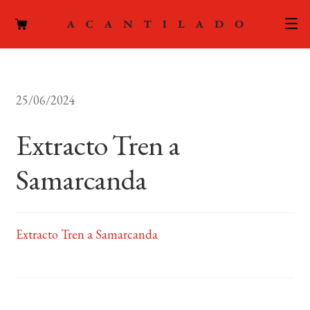
CATÁLOGO
25/06/2024
AUTORES
Expand
el
Extracto Tren a
ACTUALIDAD
Expand
menú
el
hijo
Samarcanda
PODCAST
menú
hijo
LA EDITORIAL
Expand
el
Extracto Tren a Samarcanda
FOREIGN RIGHTS
menú
hijo
CONTACTO
MI CUENTA