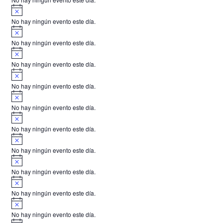
i
A
s
v
o
No hay ningún evento este día.
i
A
s
v
o
No hay ningún evento este día.
i
A
s
v
o
No hay ningún evento este día.
i
A
s
v
o
No hay ningún evento este día.
i
A
s
v
o
No hay ningún evento este día.
i
A
s
v
o
No hay ningún evento este día.
i
A
s
v
o
No hay ningún evento este día.
i
A
s
v
o
No hay ningún evento este día.
i
A
s
v
o
No hay ningún evento este día.
i
A
s
v
o
No hay ningún evento este día.
i
A