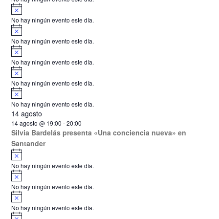
v
i
A
s
v
e
o
No hay ningún evento este día.
i
A
n
s
v
o
No hay ningún evento este día.
i
t
A
s
v
o
o
No hay ningún evento este día.
i
A
s
s
v
o
No hay ningún evento este día.
i
A
s
v
o
No hay ningún evento este día.
i
14 agosto
s
o
14 agosto @ 19:00
-
20:00
Silvia Bardelás presenta «Una conciencia nueva» en
Santander
A
v
No hay ningún evento este día.
i
A
s
v
o
No hay ningún evento este día.
i
A
s
v
o
No hay ningún evento este día.
i
A
s