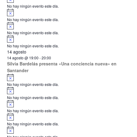
v
o
No hay ningún evento este día.
i
A
s
v
o
No hay ningún evento este día.
i
A
s
v
o
No hay ningún evento este día.
i
A
s
v
o
No hay ningún evento este día.
i
14 agosto
s
o
14 agosto @ 19:00
-
20:00
Silvia Bardelás presenta «Una conciencia nueva» en
Santander
A
v
No hay ningún evento este día.
i
A
s
v
o
No hay ningún evento este día.
i
A
s
v
o
No hay ningún evento este día.
i
A
s
v
o
No hay ningún evento este día.
i
A
s
v
o
No hay ningún evento este día.