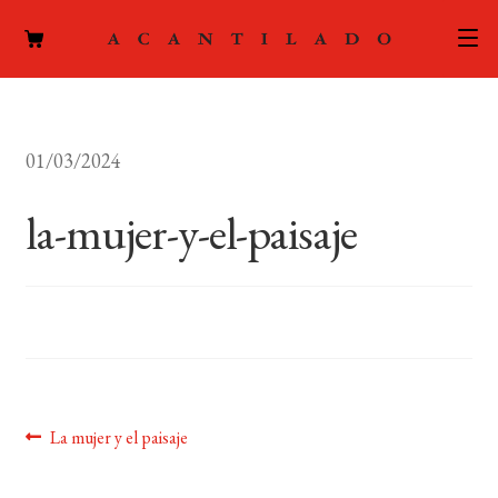
CATÁLOGO
01/03/2024
AUTORES
Expand
el
la-mujer-y-el-paisaje
ACTUALIDAD
Expand
menú
el
hijo
PODCAST
menú
hijo
LA EDITORIAL
Expand
el
FOREIGN RIGHTS
menú
hijo
Navegación
Anterior:
La mujer y el paisaje
CONTACTO
de
MI CUENTA