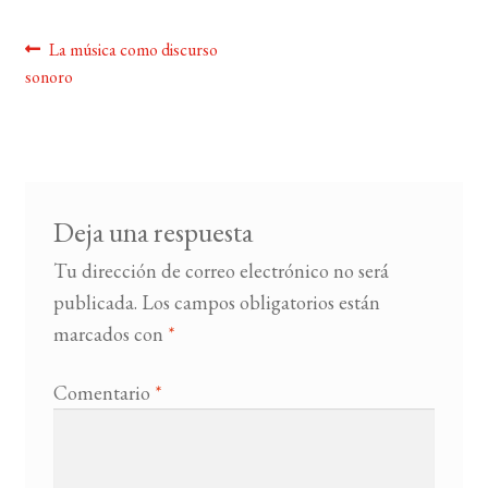
Navegación
Anterior:
La música como discurso
BUSCAR
sonoro
de
LISTA DE LIBROS
entradas
Deja una respuesta
Tu dirección de correo electrónico no será
publicada.
Los campos obligatorios están
marcados con
*
Comentario
*