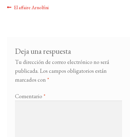
Navegación
Anterior:
El affaire Arnolfini
BUSCAR
de
entradas
LISTA DE LIBROS
Deja una respuesta
Tu dirección de correo electrónico no será
publicada.
Los campos obligatorios están
marcados con
*
Comentario
*