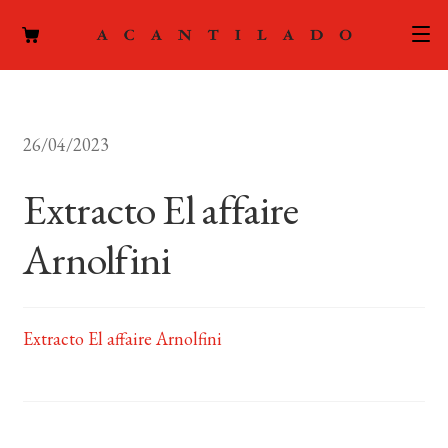
CATÁLOGO
26/04/2023
AUTORES
Expand
el
Extracto El affaire
ACTUALIDAD
Expand
menú
el
hijo
Arnolfini
PODCAST
menú
hijo
LA EDITORIAL
Expand
el
Extracto El affaire Arnolfini
FOREIGN RIGHTS
menú
hijo
CONTACTO
MI CUENTA