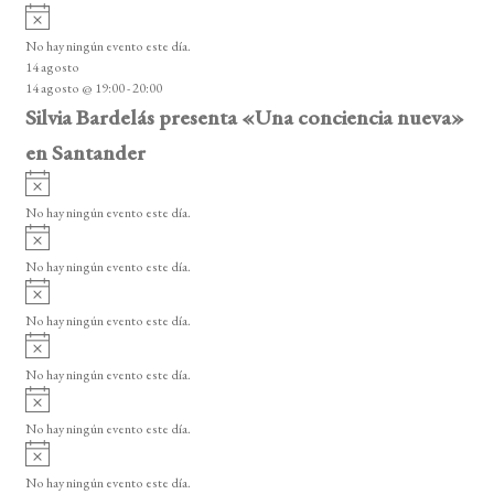
A
s
v
o
No hay ningún evento este día.
i
14 agosto
s
14 agosto @ 19:00
-
20:00
o
Silvia Bardelás presenta «Una conciencia nueva»
en Santander
A
v
No hay ningún evento este día.
i
A
s
v
o
No hay ningún evento este día.
i
A
s
v
o
No hay ningún evento este día.
i
A
s
v
o
No hay ningún evento este día.
i
A
s
v
o
No hay ningún evento este día.
i
A
s
v
o
No hay ningún evento este día.
i