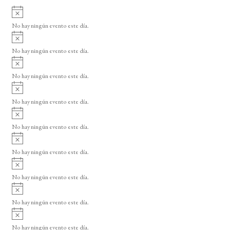
v
A
e
v
No hay ningún evento este día.
i
n
A
s
t
v
o
No hay ningún evento este día.
i
o
A
s
v
o
s
No hay ningún evento este día.
i
A
s
v
o
No hay ningún evento este día.
i
A
s
v
o
No hay ningún evento este día.
i
A
s
v
o
No hay ningún evento este día.
i
A
s
v
o
No hay ningún evento este día.
i
A
s
v
o
No hay ningún evento este día.
i
A
s
v
o
No hay ningún evento este día.