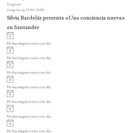
i
14 agosto
s
14 agosto @ 19:00
-
20:00
o
Silvia Bardelás presenta «Una conciencia nueva»
en Santander
A
v
No hay ningún evento este día.
i
A
s
v
o
No hay ningún evento este día.
i
A
s
v
o
No hay ningún evento este día.
i
A
s
v
o
No hay ningún evento este día.
i
A
s
v
o
No hay ningún evento este día.
i
A
s
v
o
No hay ningún evento este día.
i
A
s
v
o
No hay ningún evento este día.
i