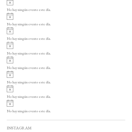
A
s
v
o
No hay ningún evento este día.
i
A
s
v
o
No hay ningún evento este día.
i
A
s
v
o
No hay ningún evento este día.
i
A
s
v
o
No hay ningún evento este día.
i
A
s
v
o
No hay ningún evento este día.
i
A
s
v
o
No hay ningún evento este día.
i
A
s
v
o
No hay ningún evento este día.
i
A
s
v
o
No hay ningún evento este día.
i
s
o
INSTAGRAM