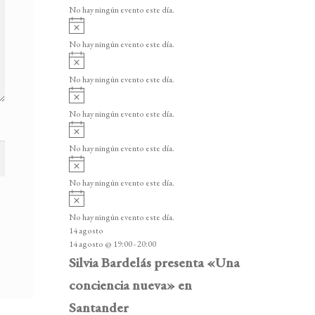
v
v
o
No hay ningún evento este día.
i
e
A
s
v
n
o
No hay ningún evento este día.
i
A
t
s
v
o
No hay ningún evento este día.
o
i
A
s
s
v
o
No hay ningún evento este día.
i
A
s
v
o
No hay ningún evento este día.
i
A
s
v
o
No hay ningún evento este día.
i
A
s
v
o
No hay ningún evento este día.
i
14 agosto
s
14 agosto @ 19:00
-
20:00
o
Silvia Bardelás presenta «Una
conciencia nueva» en
Santander