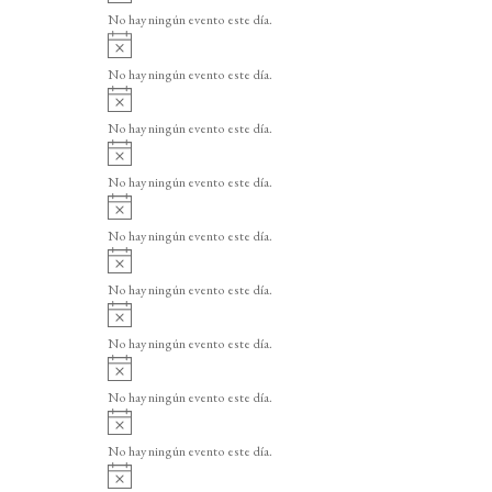
v
o
No hay ningún evento este día.
i
A
s
v
o
No hay ningún evento este día.
i
A
s
v
o
No hay ningún evento este día.
i
A
s
v
o
No hay ningún evento este día.
i
A
s
v
o
No hay ningún evento este día.
i
A
s
v
o
No hay ningún evento este día.
i
A
s
v
o
No hay ningún evento este día.
i
A
s
v
o
No hay ningún evento este día.
i
A
s
v
o
No hay ningún evento este día.
i
A
s