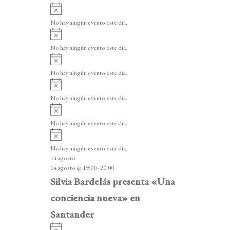
A
v
No hay ningún evento este día.
i
A
s
v
o
No hay ningún evento este día.
i
A
s
v
o
No hay ningún evento este día.
i
A
s
v
o
No hay ningún evento este día.
i
A
s
v
o
No hay ningún evento este día.
i
A
s
v
o
No hay ningún evento este día.
i
14 agosto
s
14 agosto @ 19:00
-
20:00
o
Silvia Bardelás presenta «Una
conciencia nueva» en
Santander
A