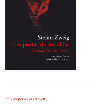
BUSCAR
LISTA DE LIBROS
Navegación
Anterior:
Tres poetas de sus vidas