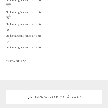
No hay ningún evento este día.
i
A
s
v
o
No hay ningún evento este día.
i
A
s
v
o
No hay ningún evento este día.
i
A
s
v
o
No hay ningún evento este día.
i
A
s
v
o
No hay ningún evento este día.
i
s
o
INSTAGRAM
DESCARGAR CATÁLOGO