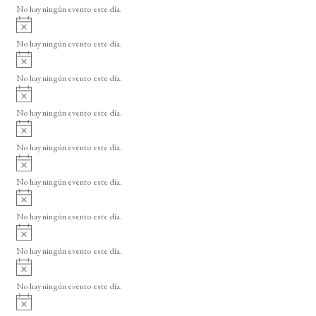
v
No hay ningún evento este día.
i
A
s
v
o
No hay ningún evento este día.
i
A
s
v
o
No hay ningún evento este día.
i
A
s
v
o
No hay ningún evento este día.
i
A
s
v
o
No hay ningún evento este día.
i
A
s
v
o
No hay ningún evento este día.
i
A
s
v
o
No hay ningún evento este día.
i
A
s
v
o
No hay ningún evento este día.
i
A
s
v
o
No hay ningún evento este día.
i
A
s
v