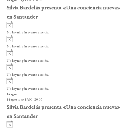
14 agosto @ 19:00
-
20:00
o
Silvia Bardelás presenta «Una conciencia nueva»
en Santander
A
v
No hay ningún evento este día.
i
A
s
v
o
No hay ningún evento este día.
i
A
s
v
o
No hay ningún evento este día.
i
A
s
v
o
No hay ningún evento este día.
i
A
s
v
o
No hay ningún evento este día.
i
14 agosto
s
14 agosto @ 19:00
-
20:00
o
Silvia Bardelás presenta «Una conciencia nueva»
en Santander
A