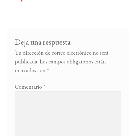
Navegación
de
BUSCAR
entradas
LISTA DE LIBROS
Deja una respuesta
Tu dirección de correo electrónico no será
publicada.
Los campos obligatorios están
marcados con
*
Comentario
*