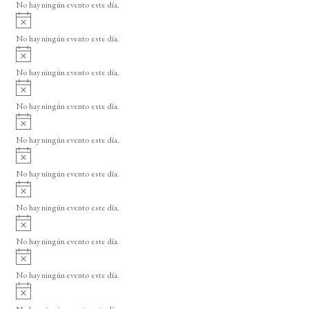
o
No hay ningún evento este día.
i
A
s
v
o
No hay ningún evento este día.
i
A
s
v
o
No hay ningún evento este día.
i
A
s
v
o
No hay ningún evento este día.
i
A
s
v
o
No hay ningún evento este día.
i
A
s
v
o
No hay ningún evento este día.
i
A
s
v
o
No hay ningún evento este día.
i
A
s
v
o
No hay ningún evento este día.
i
A
s
v
o
No hay ningún evento este día.
i
A
s
v
o