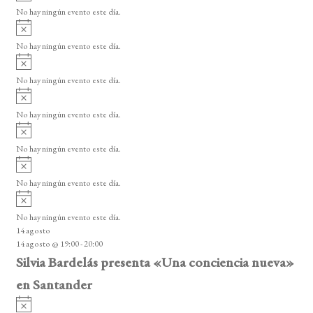
v
v
o
No hay ningún evento este día.
i
e
A
s
v
n
o
No hay ningún evento este día.
i
A
t
s
v
o
No hay ningún evento este día.
o
i
A
s
s
v
o
No hay ningún evento este día.
i
A
s
v
o
No hay ningún evento este día.
i
A
s
v
o
No hay ningún evento este día.
i
A
s
v
o
No hay ningún evento este día.
i
14 agosto
s
14 agosto @ 19:00
-
20:00
o
Silvia Bardelás presenta «Una conciencia nueva»
en Santander
A