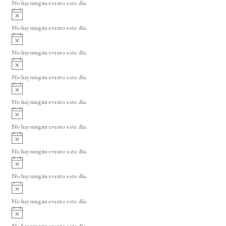
o
No hay ningún evento este día.
i
A
s
v
o
No hay ningún evento este día.
i
A
s
v
o
No hay ningún evento este día.
i
A
s
v
o
No hay ningún evento este día.
i
A
s
v
o
No hay ningún evento este día.
i
A
s
v
o
No hay ningún evento este día.
i
A
s
v
o
No hay ningún evento este día.
i
A
s
v
o
No hay ningún evento este día.
i
A
s
v
o
No hay ningún evento este día.
i
A
s
v
o
No hay ningún evento este día.