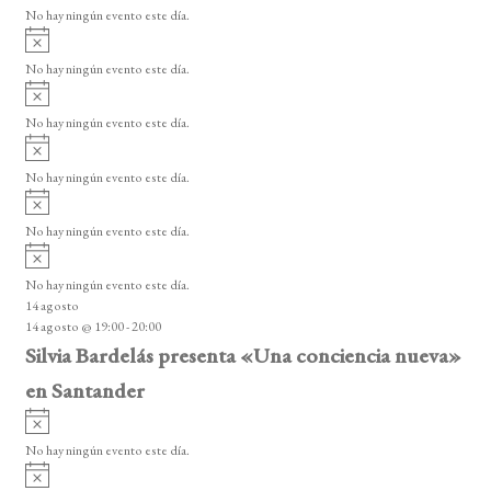
v
No hay ningún evento este día.
i
A
s
v
o
No hay ningún evento este día.
i
A
s
v
o
No hay ningún evento este día.
i
A
s
v
o
No hay ningún evento este día.
i
A
s
v
o
No hay ningún evento este día.
i
A
s
v
o
No hay ningún evento este día.
i
14 agosto
s
14 agosto @ 19:00
-
20:00
o
Silvia Bardelás presenta «Una conciencia nueva»
en Santander
A
v
No hay ningún evento este día.
i
A
s
v