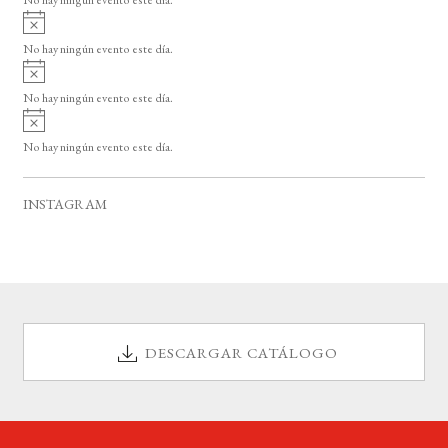
i
A
s
v
o
No hay ningún evento este día.
i
A
s
v
o
No hay ningún evento este día.
i
A
s
v
o
No hay ningún evento este día.
i
s
o
INSTAGRAM
DESCARGAR CATÁLOGO