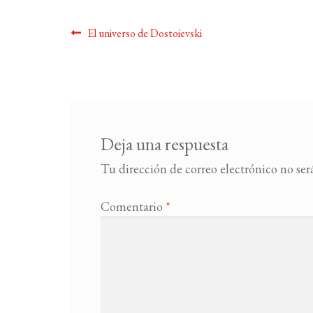
Navegación
Anterior:
El universo de Dostoievski
de
entradas
Deja una respuesta
Tu dirección de correo electrónico no ser
Comentario
*