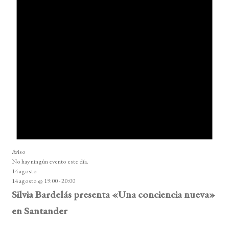
Aviso
No hay ningún evento este día.
14 agosto
14 agosto @ 19:00
-
20:00
Silvia Bardelás presenta «Una conciencia nueva»
en Santander