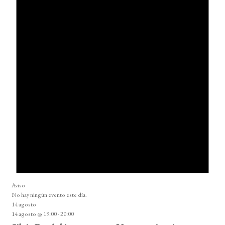
Aviso
No hay ningún evento este día.
14 agosto
14 agosto @ 19:00
-
20:00