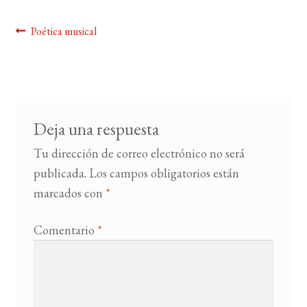
Navegación
Anterior:
Poética musical
BUSCAR
de
LISTA DE LIBROS
entradas
Deja una respuesta
Tu dirección de correo electrónico no será
publicada.
Los campos obligatorios están
marcados con
*
Comentario
*