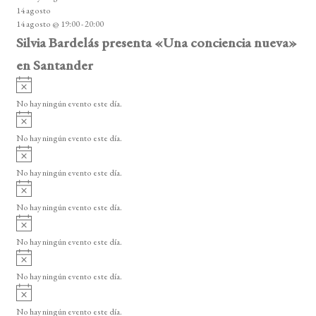
i
14 agosto
s
14 agosto @ 19:00
-
20:00
o
Silvia Bardelás presenta «Una conciencia nueva»
en Santander
A
v
No hay ningún evento este día.
i
A
s
v
o
No hay ningún evento este día.
i
A
s
v
o
No hay ningún evento este día.
i
A
s
v
o
No hay ningún evento este día.
i
A
s
v
o
No hay ningún evento este día.
i
A
s
v
o
No hay ningún evento este día.
i
A
s
v
o
No hay ningún evento este día.