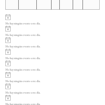
e
E
v
A
e
v
No hay ningún evento este día.
i
n
A
s
t
v
o
No hay ningún evento este día.
i
o
A
s
v
o
s
No hay ningún evento este día.
i
A
s
v
o
No hay ningún evento este día.
i
A
s
v
o
No hay ningún evento este día.
i
A
s
v
o
No hay ningún evento este día.
i
A
s
v
o
No hay ningún evento este día.
i
A
s
v
o
No hay ningún evento este día.