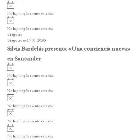
i
A
s
v
o
No hay ningún evento este día.
i
A
s
v
o
No hay ningún evento este día.
i
14 agosto
s
14 agosto @ 19:00
-
20:00
o
Silvia Bardelás presenta «Una conciencia nueva»
en Santander
A
v
No hay ningún evento este día.
i
A
s
v
o
No hay ningún evento este día.
i
A
s
v
o
No hay ningún evento este día.
i
A
s
v
o
No hay ningún evento este día.
i
A
s
v
o
No hay ningún evento este día.
i