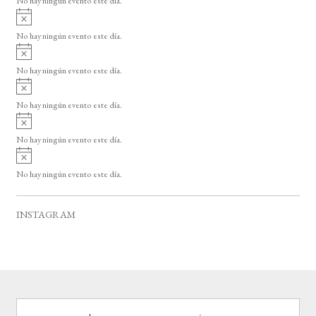
No hay ningún evento este día.
i
A
s
v
o
No hay ningún evento este día.
i
A
s
v
o
No hay ningún evento este día.
i
A
s
v
o
No hay ningún evento este día.
i
A
s
v
o
No hay ningún evento este día.
i
A
s
v
o
No hay ningún evento este día.
i
s
o
INSTAGRAM