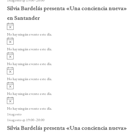
14 agosto @ 19:00
-
20:00
o
Silvia Bardelás presenta «Una conciencia nueva»
en Santander
A
v
No hay ningún evento este día.
i
A
s
v
o
No hay ningún evento este día.
i
A
s
v
o
No hay ningún evento este día.
i
A
s
v
o
No hay ningún evento este día.
i
A
s
v
o
No hay ningún evento este día.
i
A
s
v
o
No hay ningún evento este día.
i
14 agosto
s
14 agosto @ 19:00
-
20:00
o
Silvia Bardelás presenta «Una conciencia nueva»