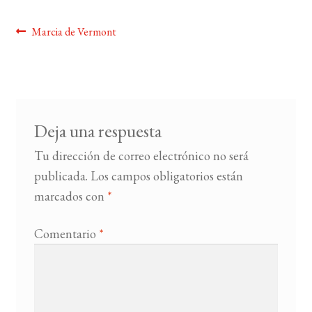
Navegación
Anterior:
Marcia de Vermont
BUSCAR
de
LISTA DE LIBROS
entradas
Deja una respuesta
Tu dirección de correo electrónico no será
publicada.
Los campos obligatorios están
marcados con
*
Comentario
*