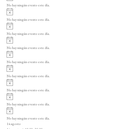
s
s
s
s
s
s
s
v
d
o
No hay ningún evento este día.
i
A
e
s
v
o
No hay ningún evento este día.
E
i
A
s
v
v
o
No hay ningún evento este día.
i
e
A
s
v
n
o
No hay ningún evento este día.
i
A
t
s
v
o
No hay ningún evento este día.
o
i
A
s
s
v
o
No hay ningún evento este día.
i
A
s
v
o
No hay ningún evento este día.
i
A
s
v
o
No hay ningún evento este día.
i
A
s
v
o
No hay ningún evento este día.
i
14 agosto
s