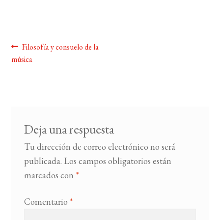
BUSCAR
Navegación
Anterior:
Filosofía y consuelo de la
LISTA DE LIBROS
música
de
entradas
Deja una respuesta
Tu dirección de correo electrónico no será
publicada.
Los campos obligatorios están
marcados con
*
Comentario
*