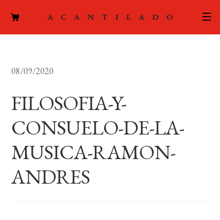
CATÁLOGO
08/09/2020
AUTORES
Expand
el
FILOSOFIA-Y-
ACTUALIDAD
Expand
menú
el
hijo
CONSUELO-DE-LA-
PODCAST
menú
hijo
MUSICA-RAMON-
LA EDITORIAL
Expand
el
ANDRES
FOREIGN RIGHTS
menú
hijo
CONTACTO
MI CUENTA