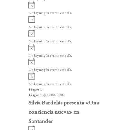
i
A
s
v
o
No hay ningún evento este día.
i
A
s
v
o
No hay ningún evento este día.
i
A
s
v
o
No hay ningún evento este día.
i
A
s
v
o
No hay ningún evento este día.
i
A
s
v
o
No hay ningún evento este día.
i
A
s
v
o
No hay ningún evento este día.
i
14 agosto
s
14 agosto @ 19:00
-
20:00
o
Silvia Bardelás presenta «Una
conciencia nueva» en
Santander
A