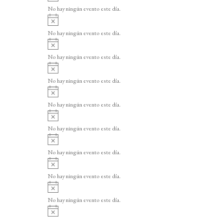
v
o
No hay ningún evento este día.
i
A
s
v
o
No hay ningún evento este día.
i
A
s
v
o
No hay ningún evento este día.
i
A
s
v
o
No hay ningún evento este día.
i
A
s
v
o
No hay ningún evento este día.
i
A
s
v
o
No hay ningún evento este día.
i
A
s
v
o
No hay ningún evento este día.
i
A
s
v
o
No hay ningún evento este día.
i
A
s
v
o
No hay ningún evento este día.
i
A
s