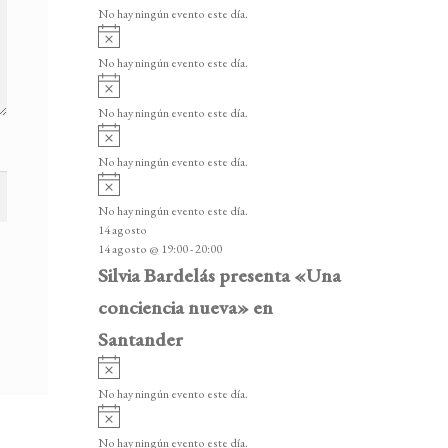
v
v
o
No hay ningún evento este día.
i
e
A
s
v
n
o
No hay ningún evento este día.
i
A
t
s
v
o
No hay ningún evento este día.
o
i
A
s
s
v
o
No hay ningún evento este día.
i
A
s
v
o
No hay ningún evento este día.
i
14 agosto
s
14 agosto @ 19:00
-
20:00
o
Silvia Bardelás presenta «Una
conciencia nueva» en
Santander
A
v
No hay ningún evento este día.
i
A
s
v
o
No hay ningún evento este día.