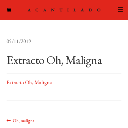
CATÁLOGO
05/11/2019
AUTORES
Expand
el
Extracto Oh, Maligna
ACTUALIDAD
Expand
menú
el
hijo
PODCAST
menú
hijo
Extracto Oh, Maligna
LA EDITORIAL
Expand
el
FOREIGN RIGHTS
menú
hijo
CONTACTO
Navegación
Anterior:
Oh, maligna
MI CUENTA