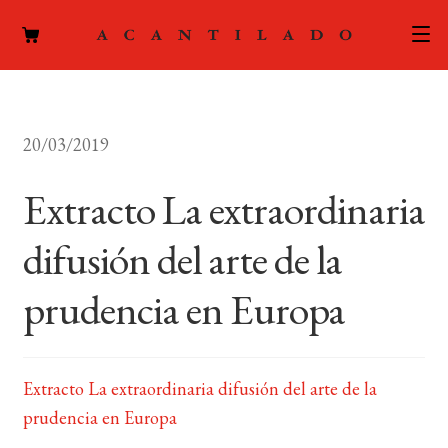
CATÁLOGO
20/03/2019
AUTORES
Expand
el
Extracto La extraordinaria
ACTUALIDAD
Expand
menú
el
hijo
difusión del arte de la
PODCAST
menú
hijo
prudencia en Europa
LA EDITORIAL
Expand
el
FOREIGN RIGHTS
menú
hijo
Extracto La extraordinaria difusión del arte de la
CONTACTO
prudencia en Europa
MI CUENTA