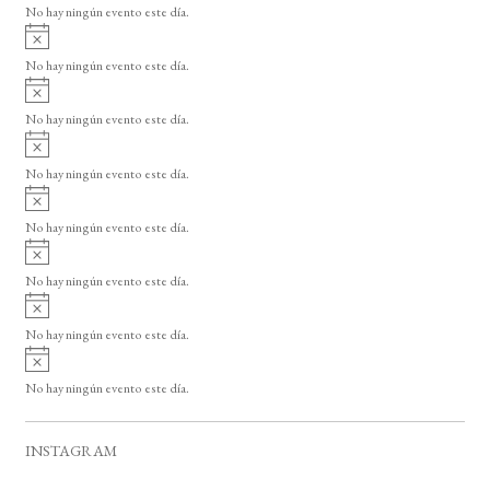
o
No hay ningún evento este día.
i
A
s
v
o
No hay ningún evento este día.
i
A
s
v
o
No hay ningún evento este día.
i
A
s
v
o
No hay ningún evento este día.
i
A
s
v
o
No hay ningún evento este día.
i
A
s
v
o
No hay ningún evento este día.
i
A
s
v
o
No hay ningún evento este día.
i
A
s
v
o
No hay ningún evento este día.
i
s
o
INSTAGRAM