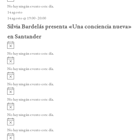
v
o
No hay ningún evento este día.
i
14 agosto
s
14 agosto @ 19:00
-
20:00
o
Silvia Bardelás presenta «Una conciencia nueva»
en Santander
A
v
No hay ningún evento este día.
i
A
s
v
o
No hay ningún evento este día.
i
A
s
v
o
No hay ningún evento este día.
i
A
s
v
o
No hay ningún evento este día.
i
A
s
v
o
No hay ningún evento este día.
i
A
s
v
o
No hay ningún evento este día.
i
A
s