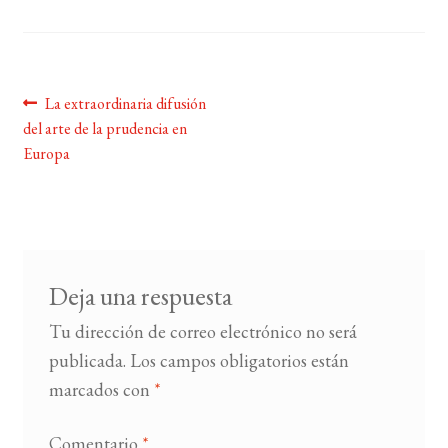
BUSCAR
LISTA DE LIBROS
Navegación
Anterior:
La extraordinaria difusión
del arte de la prudencia en
de
Europa
entradas
Deja una respuesta
Tu dirección de correo electrónico no será
publicada.
Los campos obligatorios están
marcados con
*
Comentario
*