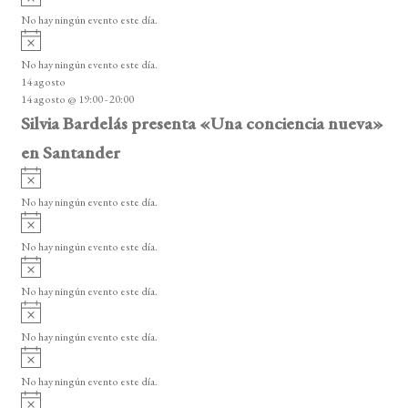
v
o
No hay ningún evento este día.
i
A
s
v
o
No hay ningún evento este día.
i
14 agosto
s
14 agosto @ 19:00
-
20:00
o
Silvia Bardelás presenta «Una conciencia nueva»
en Santander
A
v
No hay ningún evento este día.
i
A
s
v
o
No hay ningún evento este día.
i
A
s
v
o
No hay ningún evento este día.
i
A
s
v
o
No hay ningún evento este día.
i
A
s
v
o
No hay ningún evento este día.
i
A
s