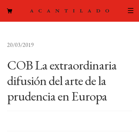
CATÁLOGO
20/03/2019
AUTORES
Expand
el
COB La extraordinaria
ACTUALIDAD
Expand
menú
el
hijo
difusión del arte de la
PODCAST
menú
hijo
prudencia en Europa
LA EDITORIAL
Expand
el
FOREIGN RIGHTS
menú
hijo
CONTACTO
MI CUENTA