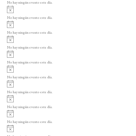
o
No hay ningún evento este día.
i
A
s
v
o
No hay ningún evento este día.
i
A
s
v
o
No hay ningún evento este día.
i
A
s
v
o
No hay ningún evento este día.
i
A
s
v
o
No hay ningún evento este día.
i
A
s
v
o
No hay ningún evento este día.
i
A
s
v
o
No hay ningún evento este día.
i
A
s
v
o
No hay ningún evento este día.
i
A
s
v
o
No hay ningún evento este día.
i
A
s
v
o