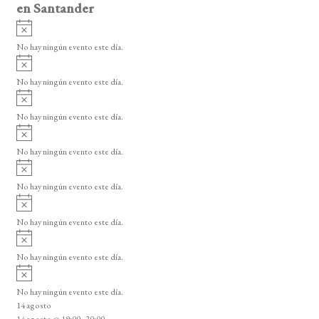
en Santander
A
v
No hay ningún evento este día.
i
A
s
v
o
No hay ningún evento este día.
i
A
s
v
o
No hay ningún evento este día.
i
A
s
v
o
No hay ningún evento este día.
i
A
s
v
o
No hay ningún evento este día.
i
A
s
v
o
No hay ningún evento este día.
i
A
s
v
o
No hay ningún evento este día.
i
A
s
v
o
No hay ningún evento este día.
i
14 agosto
s
14 agosto @ 19:00
-
20:00