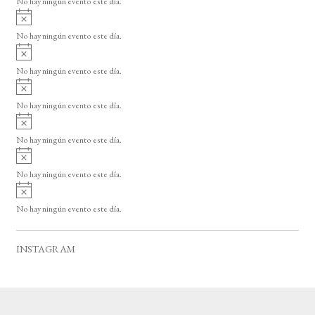
No hay ningún evento este día.
i
A
s
v
o
No hay ningún evento este día.
i
A
s
v
o
No hay ningún evento este día.
i
A
s
v
o
No hay ningún evento este día.
i
A
s
v
o
No hay ningún evento este día.
i
A
s
v
o
No hay ningún evento este día.
i
A
s
v
o
No hay ningún evento este día.
i
s
o
INSTAGRAM