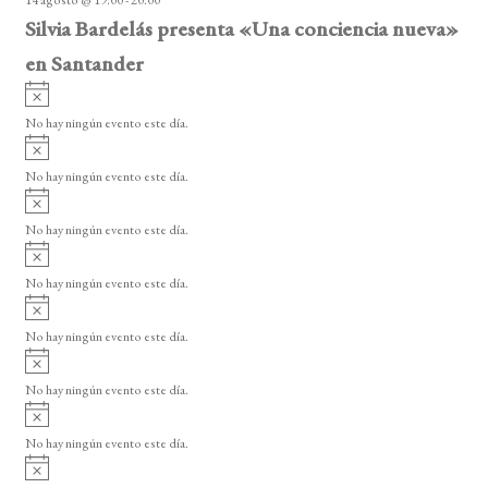
o
Silvia Bardelás presenta «Una conciencia nueva»
en Santander
A
v
No hay ningún evento este día.
i
A
s
v
o
No hay ningún evento este día.
i
A
s
v
o
No hay ningún evento este día.
i
A
s
v
o
No hay ningún evento este día.
i
A
s
v
o
No hay ningún evento este día.
i
A
s
v
o
No hay ningún evento este día.
i
A
s
v
o
No hay ningún evento este día.
i
A
s
v