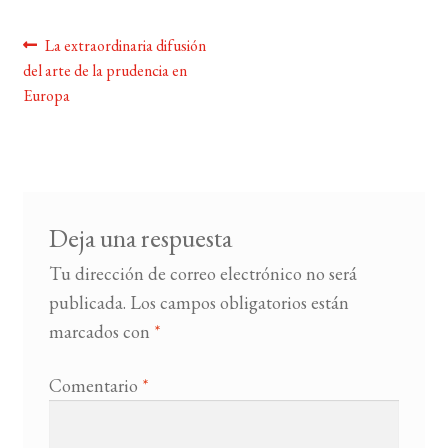
Navegación
Anterior:
La extraordinaria difusión
BUSCAR
del arte de la prudencia en
de
Europa
LISTA DE LIBROS
entradas
Deja una respuesta
Tu dirección de correo electrónico no será
publicada.
Los campos obligatorios están
marcados con
*
Comentario
*